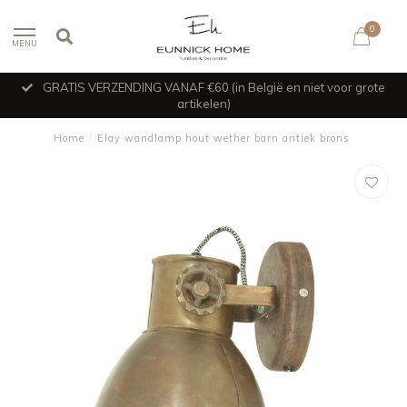
0
MENU
GRATIS VERZENDING VANAF €60 (in België en niet voor grote
artikelen)
Home
/
Elay wandlamp hout wether barn antiek brons