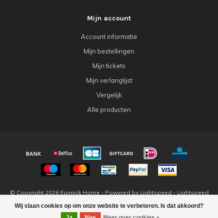
Mijn account
Account informatie
Mijn bestellingen
Mijn tickets
Mijn verlanglijst
Vergelijk
Alle producten
© Copyright 2026 Eunnick Home - Powered by
Lightspeed
-
Lightspeed
design
by
Dyvelopment
Wij slaan cookies op om onze website te verbeteren. Is dat akkoord?
Ja
Nee
Meer over cookies »