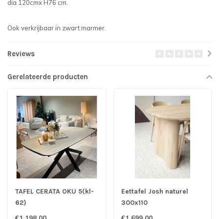
dia 120cmx H76 cm.
Ook verkrijbaar in zwart marmer.
Reviews
Gerelateerde producten
TAFEL CERATA OKU 5(kl-
Eettafel Josh naturel
62)
300x110
€1.198,00
€1.699,00