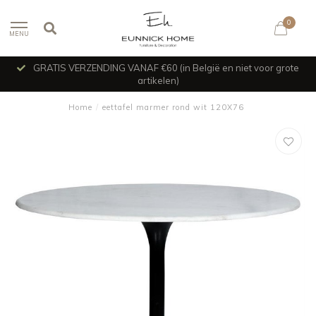
0
MENU
GRATIS VERZENDING VANAF €60 (in België en niet voor grote
artikelen)
Home
/
eettafel marmer rond wit 120X76