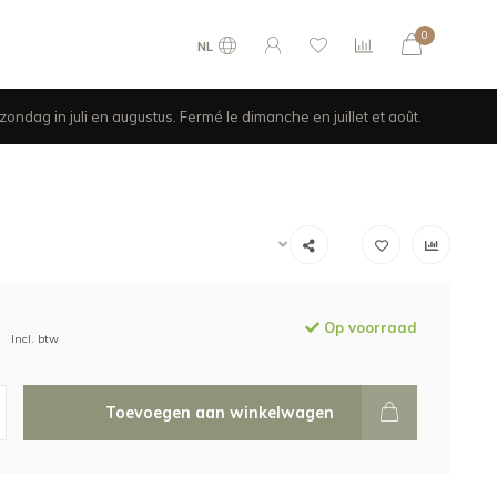
0
NL
ondag in juli en augustus. Fermé le dimanche en juillet et août.
Op voorraad
Incl. btw
Toevoegen aan winkelwagen