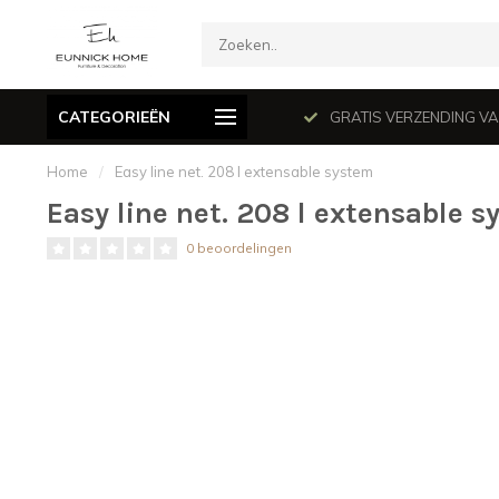
CATEGORIEËN
mé le dimanche en juillet et août.
GRATIS VERZENDING VANAF
Home
/
Easy line net. 208 l extensable system
Easy line net. 208 l extensable 
0 beoordelingen