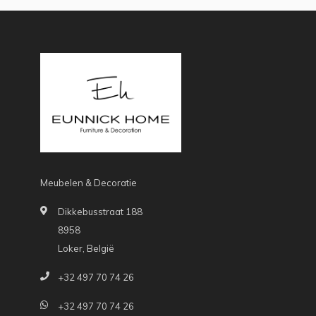
Meubelen & Decoratie
Dikkebusstraat 188
8958
Loker, België
+32 497 70 74 26
+32 497 70 74 26