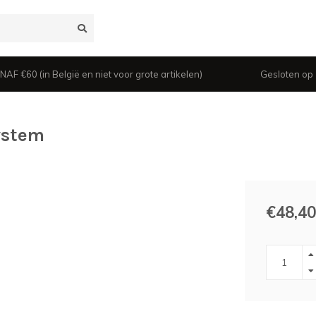
 €60 (in België en niet voor grote artikelen)
Gesloten op z
system
€48,40