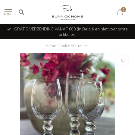
0
MENU
GRATIS VERZENDING VANAF €60 (in België en niet voor grote
artikelen)
Home
/
Dolce vin rouge