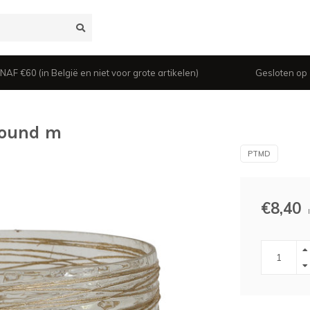
 €60 (in België en niet voor grote artikelen)
Gesloten op z
 round m
PTMD
€8,40