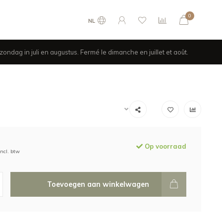
0
NL
ondag in juli en augustus. Fermé le dimanche en juillet et août.
Op voorraad
Incl. btw
Toevoegen aan winkelwagen