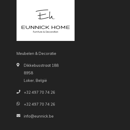
Meubelen & Decoratie
Dikkebusstraat 188
8958
Loker, België
+32 497 70 74 26
+32 497 70 74 26
info@eunnick.be