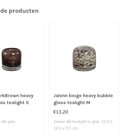
rde producten
arkBrown heavy
Jalenn beige heavy bubble
Jal
as tealight S
glass tealight M
gla
€13,20
€10
 dik glas ;
zwaar dik tealight in glas. 10.0 x
Thee
10.0 x 9.5 cm
7.5