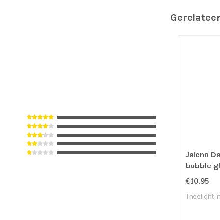
Gerelatee
Jalenn D
bubble gl
€10,95
Theelight in