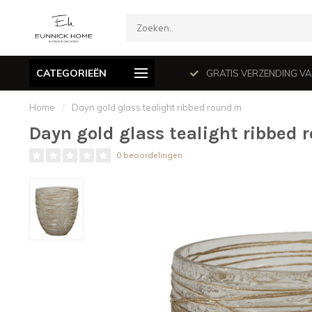
CATEGORIEËN
mé le dimanche en juillet et août.
GRATIS VERZENDING VANAF
Home
/
Dayn gold glass tealight ribbed round m
Dayn gold glass tealight ribbed
0 beoordelingen