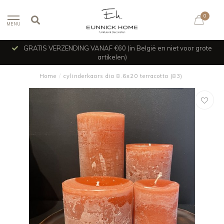
0
MENU
GRATIS VERZENDING VANAF €60 (in België en niet voor grote
artikelen)
Home
/
cylinderkaars dia 8.6x20 terracotta (83)