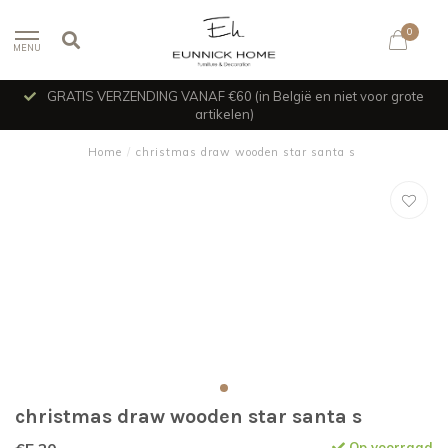
0
MENU
GRATIS VERZENDING VANAF €60 (in België en niet voor grote
artikelen)
Home
/
christmas draw wooden star santa s
christmas draw wooden star santa s
Op voorraad