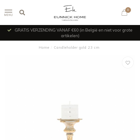
0
MENU
GRATIS VERZENDING VANAF €60 (in België en niet voor grote
artikelen)
Home
/
Candleholder gold 23 cm