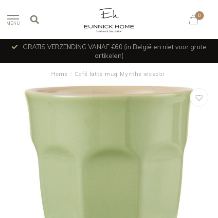
0
MENU
GRATIS VERZENDING VANAF €60 (in België en niet voor grote
artikelen)
Home
/
Café latte mug Mynthe wasabi