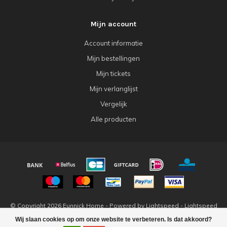
Mijn account
Account informatie
Mijn bestellingen
Mijn tickets
Mijn verlanglijst
Vergelijk
Alle producten
© Copyright 2026 Eunnick Home - Powered by
Lightspeed
-
Lightspeed
design
by
Dyvelopment
Wij slaan cookies op om onze website te verbeteren. Is dat akkoord?
FILTERS