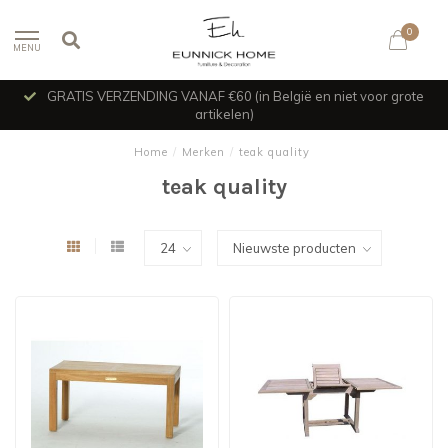
0
MENU
GRATIS VERZENDING VANAF €60 (in België en niet voor grote
artikelen)
Home
/
Merken
/
teak quality
teak quality