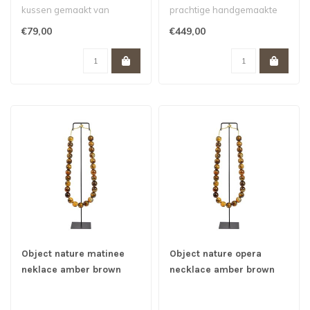
kussen gemaakt van
prachtige handgemaakte
schapenvacht geeft elke
goudkleurige lamp is
€79,00
€449,00
ruimte e..
ontworpen door de ..
Object nature matinee
Object nature opera
neklace amber brown
necklace amber brown
8x12x44 cm
8x13xH52 cm