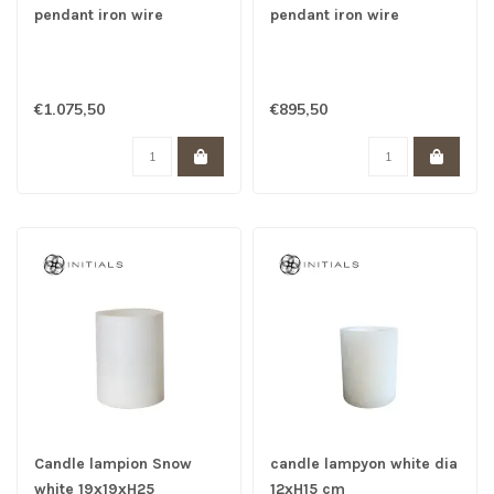
pendant iron wire
pendant iron wire
metallic brown 108x74x18
mettallic brown L x B x H
: 80 x 62 x 13.5 cm
€1.075,50
€895,50
Candle lampion Snow
candle lampyon white dia
white 19x19xH25
12xH15 cm