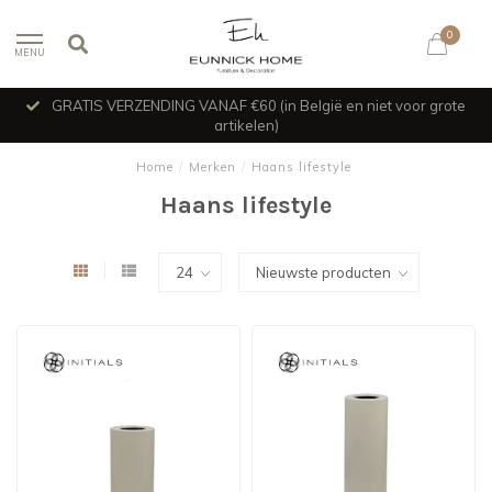
0
MENU
GRATIS VERZENDING VANAF €60 (in België en niet voor grote
artikelen)
Home
/
Merken
/
Haans lifestyle
Haans lifestyle