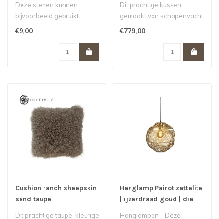
kg
Deze stenen kunnen
Dit prachtige kussen
bijvoorbeeld gebruikt
gemaakt van schapenvacht
worden om de windlichten
geeft elke ruimte een luxe
€9,00
€779,00
te vullen en h..
uitstr..
Cushion ranch sheepskin
Hanglamp Pairot zattelite
sand taupe
| ijzerdraad goud | dia
30x30
Dit prachtige taupe-kleurige
Hanglampen - Deze