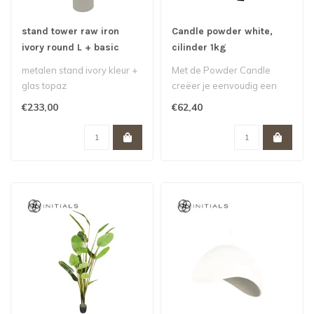
stand tower raw iron
Candle powder white,
ivory round L + basic
cilinder 1kg
topaz glass candleholder
metalen stand ivory kleur +
Met de Powder Candle
100 cm + 35 cm
glas topaz
creëer je eenvoudig een
serene en non-toxic
€233,00
€62,40
omgeving met e..