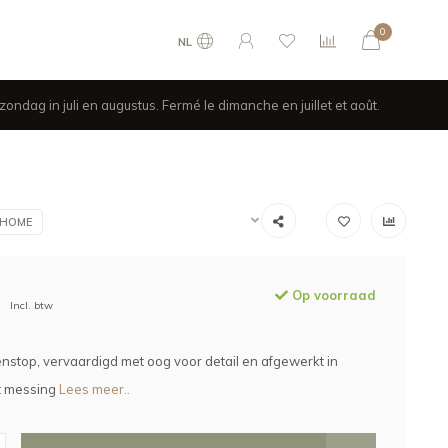
0
NL
ondag in juli en augustus. Fermé le dimanche en juillet et août.
 HOME
Op voorraad
Incl. btw
nstop, vervaardigd met oog voor detail en afgewerkt in
t messing
Lees meer..