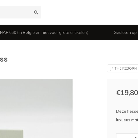
 €60 (in België en niet voor grote artikelen)
Gesloten op z
ss
JF THE REBORN
€19,80
Deze flesse
luxueus ma