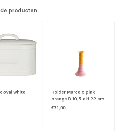
rde producten
x oval white
Holder Marcelo pink
Mu
orange D 10,5 x H 22 cm
le
€31,00
€5,