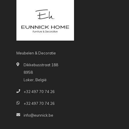
Meubelen & Decoratie
Dikkebusstraat 188
8958
Loker, België
+32 497 70 74 26
+32 497 70 74 26
info@eunnick.be