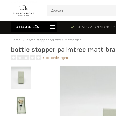
CATEGORIEËN
mé le dimanche en juillet et août.
GRATIS VERZENDING VANAF
Home
/
bottle stopper palmtree matt brass
bottle stopper palmtree matt bra
0 beoordelingen