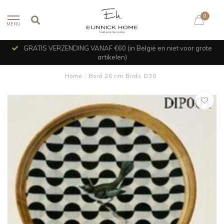
0
MENU
GRATIS VERZENDING VANAF €60 (in België en niet voor grote
artikelen)
Home
/
Bord 26 cm Birds D30