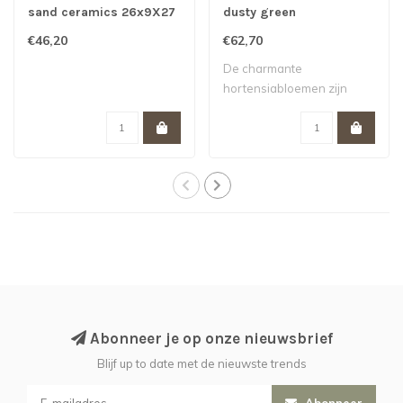
sand ceramics 26x9X27
dusty green
cm
€46,20
€62,70
De charmante
hortensiabloemen zijn
zorgvuldig één voor één a..
Abonneer je op onze nieuwsbrief
Blijf up to date met de nieuwste trends
Abonneer