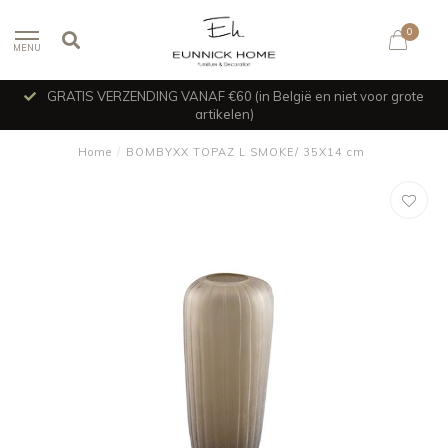
0
MENU
GRATIS VERZENDING VANAF €60 (in België en niet voor grote
artikelen)
Home
/
BOMBYXX TOPAZ L SMOKE/ 35X14 cm