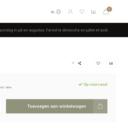
0
NL
ondag in juli en augustus. Fermé le dimanche en juillet et août.
Op voorraad
Incl. btw
Toevoegen aan winkelwagen