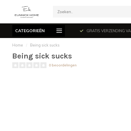
CATEGORIEËN
mé le dimanche en juillet et août.
GRATIS VERZENDING VANAF
Home
/
Being sick sucks
Being sick sucks
0 beoordelingen