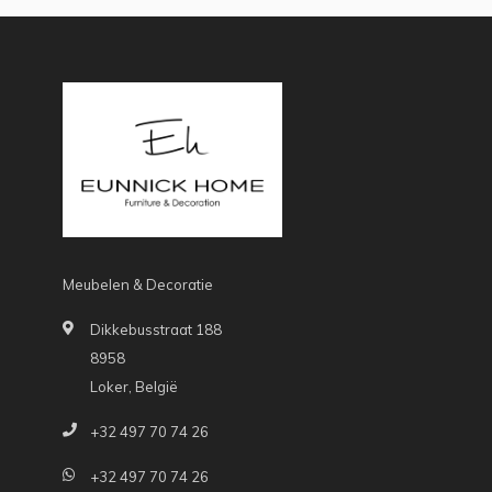
Meubelen & Decoratie
Dikkebusstraat 188
8958
Loker, België
+32 497 70 74 26
+32 497 70 74 26