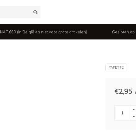
 €60 (in België en niet voor grote artikelen)
Gesloten op z
PAPETTE
€2,95