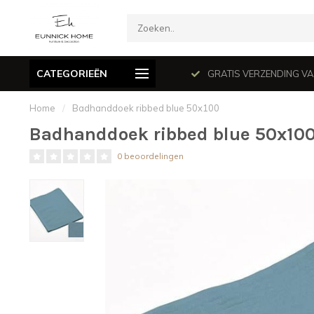
CATEGORIEËN
mé le dimanche en juillet et août.
GRATIS VERZENDING VANAF
Home
/
Badhanddoek ribbed blue 50x100
Badhanddoek ribbed blue 50x10
0 beoordelingen