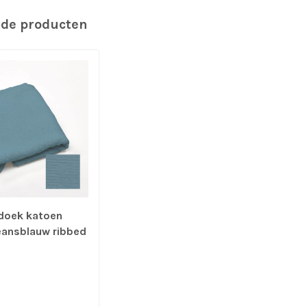
rde producten
doek katoen
eansblauw ribbed