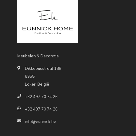
Meubelen & Decoratie
Dikkebusstraat 188
8958
Loker, België
+32 497 70 74 26
+32 497 70 74 26
info@eunnick.be