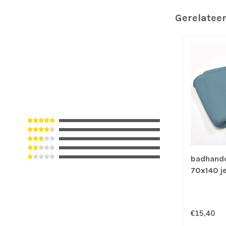
Gerelatee
badhand
70x140 j
€15,40