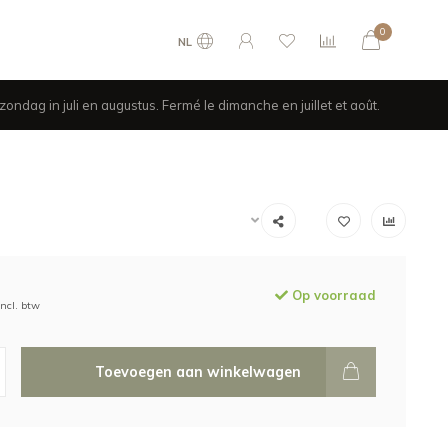
0
NL
ondag in juli en augustus. Fermé le dimanche en juillet et août.
Op voorraad
Incl. btw
Toevoegen aan winkelwagen