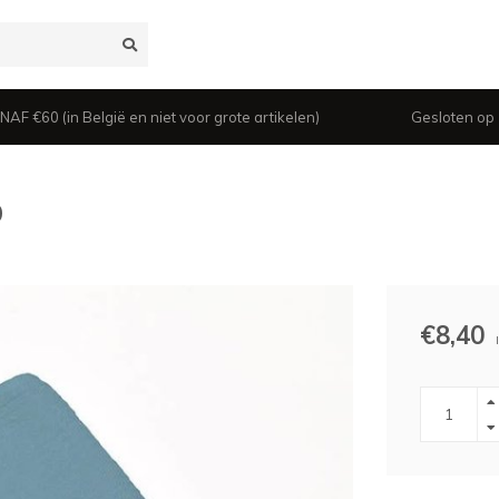
 €60 (in België en niet voor grote artikelen)
Gesloten op z
0
€8,40