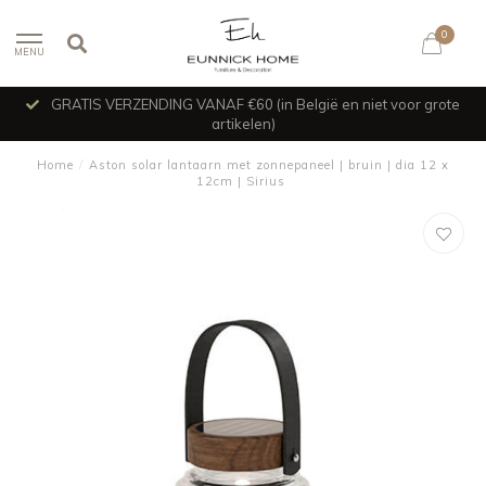
0
MENU
GRATIS VERZENDING VANAF €60 (in België en niet voor grote
artikelen)
Home
/
Aston solar lantaarn met zonnepaneel | bruin | dia 12 x
12cm | Sirius