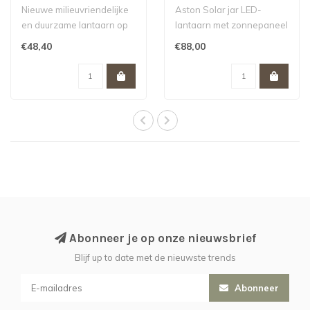
| H16cm | Sirius
bruin | dia 20 x h20cm |
Nieuwe milieuvriendelijke
Aston Solar jar LED-
Sirius
en duurzame lantaarn op
lantaarn met zonnepaneel
zonne-energie die overal
van Sirius.
€48,40
€88,00
kan w..
Abonneer je op onze nieuwsbrief
Blijf up to date met de nieuwste trends
Abonneer